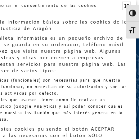
ionar el consentimiento de las cookies
Altern
la información básica sobre las cookies de la
Justicia de Aragón
Altern
lleta informática es un pequeño archivo de
e se guarda en su ordenador, teléfono móvil
vez que visita nuestra página web. Algunas
estras y otras pertenecen a empresas
estan servicios para nuestra página web. Las
:
quejas@eljusticiadearagon.es
ser de varios tipos:
nicas (funcionales) son necesarias para que nuestra
ción general:
funcionar, no necesitan de su autorización y son las
n@eljusticiadearagon.es
s activadas por defecto.
kies que usamos tienen como fin realizar un
os:
900 210 210
/
976 399 354
stico (Google Analytics) y así poder conocer cuales
de nuestra Institución que más interés genera en la
esa.
estas cookies pulsando el botón ACEPTAR
 a las necesarias con el botón SÓLO