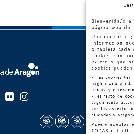
Gest
Bienvenida/o a 
página web del 
Una cookie o ga
información qu
o tableta cada 
cookies son nu
externas que pr
Quejas
cookies pueden 
las cookies téc
Informa
página web pueda 
informacio
únicas que tenemo
el resto de coo
Teléfon
seguimiento estadí
son los aspectos 
ciudadanía aragon
Puede aceptar 
TODAS o limitar