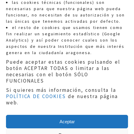
las cookies técnicas (funcionales) son
necesarias para que nuestra página web pueda
funcionar, no necesitan de su autorización y son
las únicas que tenemos activadas por defecto.
Quejas:
quejas@eljusticiadearagon.es
el resto de cookies que usamos tienen como
fin realizar un seguimiento estadístico (Google
Información general:
Analytics) y así poder conocer cuales son los
informacion@eljusticiadearagon.es
aspectos de nuestra Institución que más interés
genera en la ciudadanía aragonesa.
Teléfonos:
900 210 210
/
976 399 354
Puede aceptar estas cookies pulsando el
botón ACEPTAR TODAS o limitar a las
necesarias con el botón SÓLO
FUNCIONALES
Si quieres más información, consulta la
POLÍTICA DE COOKIES
de nuestra página
Aviso legal
|
Política de privacidad
|
web.
Protección de Datos
|
Declaración de
accesibilidad
|
Perfil del Contratante
|
Política de cookies
|
Mapa web
Aceptar
Copyright © 2019
El Justicia de Aragón
|