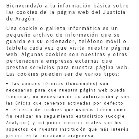
Bienvenida/o a la información básica sobre
las cookies de la página web del Justicia
de Aragón
Una cookie o galleta informática es un
pequeño archivo de información que se
guarda en su ordenador, teléfono móvil o
tableta cada vez que visita nuestra página
web. Algunas cookies son nuestras y otras
pertenecen a empresas externas que
prestan servicios para nuestra página web.
Las cookies pueden ser de varios tipos:
las cookies técnicas (funcionales) son
necesarias para que nuestra página web pueda
funcionar, no necesitan de su autorización y son
las únicas que tenemos activadas por defecto.
Quejas:
quejas@eljusticiadearagon.es
el resto de cookies que usamos tienen como
fin realizar un seguimiento estadístico (Google
Información general:
Analytics) y así poder conocer cuales son los
informacion@eljusticiadearagon.es
aspectos de nuestra Institución que más interés
genera en la ciudadanía aragonesa.
Teléfonos:
900 210 210
/
976 399 354