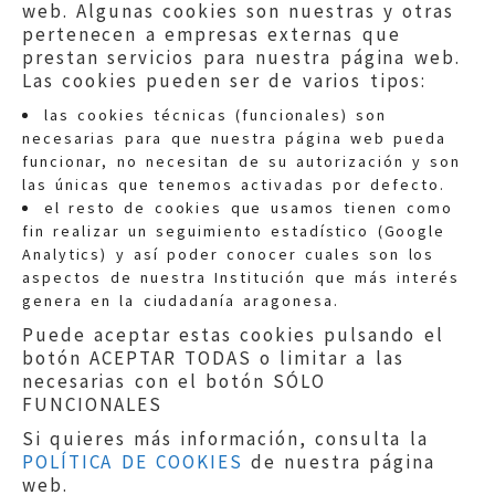
web. Algunas cookies son nuestras y otras
pertenecen a empresas externas que
prestan servicios para nuestra página web.
Las cookies pueden ser de varios tipos:
las cookies técnicas (funcionales) son
necesarias para que nuestra página web pueda
funcionar, no necesitan de su autorización y son
las únicas que tenemos activadas por defecto.
Quejas:
quejas@eljusticiadearagon.es
el resto de cookies que usamos tienen como
fin realizar un seguimiento estadístico (Google
Información general:
Analytics) y así poder conocer cuales son los
informacion@eljusticiadearagon.es
aspectos de nuestra Institución que más interés
genera en la ciudadanía aragonesa.
Teléfonos:
900 210 210
/
976 399 354
Puede aceptar estas cookies pulsando el
botón ACEPTAR TODAS o limitar a las
necesarias con el botón SÓLO
FUNCIONALES
Si quieres más información, consulta la
POLÍTICA DE COOKIES
de nuestra página
Aviso legal
|
Política de privacidad
|
web.