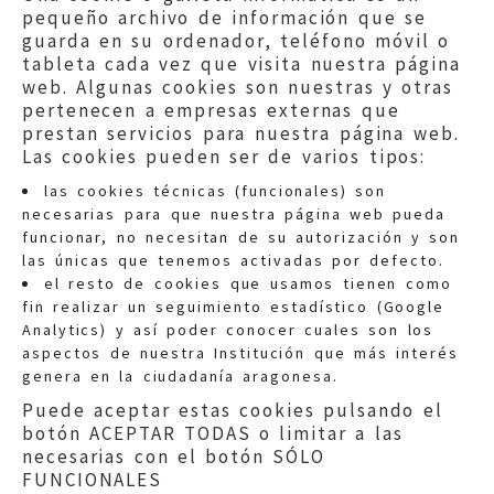
pequeño archivo de información que se
guarda en su ordenador, teléfono móvil o
tableta cada vez que visita nuestra página
web. Algunas cookies son nuestras y otras
pertenecen a empresas externas que
prestan servicios para nuestra página web.
Las cookies pueden ser de varios tipos:
las cookies técnicas (funcionales) son
necesarias para que nuestra página web pueda
funcionar, no necesitan de su autorización y son
las únicas que tenemos activadas por defecto.
Quejas:
quejas@eljusticiadearagon.es
el resto de cookies que usamos tienen como
fin realizar un seguimiento estadístico (Google
Información general:
Analytics) y así poder conocer cuales son los
informacion@eljusticiadearagon.es
aspectos de nuestra Institución que más interés
genera en la ciudadanía aragonesa.
Teléfonos:
900 210 210
/
976 399 354
Puede aceptar estas cookies pulsando el
botón ACEPTAR TODAS o limitar a las
necesarias con el botón SÓLO
FUNCIONALES