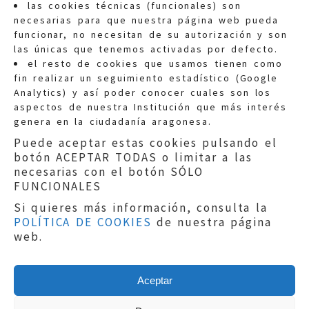
las cookies técnicas (funcionales) son
necesarias para que nuestra página web pueda
funcionar, no necesitan de su autorización y son
las únicas que tenemos activadas por defecto.
Quejas:
quejas@eljusticiadearagon.es
el resto de cookies que usamos tienen como
fin realizar un seguimiento estadístico (Google
Información general:
Analytics) y así poder conocer cuales son los
informacion@eljusticiadearagon.es
aspectos de nuestra Institución que más interés
genera en la ciudadanía aragonesa.
Teléfonos:
900 210 210
/
976 399 354
Puede aceptar estas cookies pulsando el
botón ACEPTAR TODAS o limitar a las
necesarias con el botón SÓLO
FUNCIONALES
Si quieres más información, consulta la
POLÍTICA DE COOKIES
de nuestra página
Aviso legal
|
Política de privacidad
|
web.
Protección de Datos
|
Declaración de
accesibilidad
|
Perfil del Contratante
|
Política de cookies
|
Mapa web
Aceptar
Copyright © 2019
El Justicia de Aragón
|