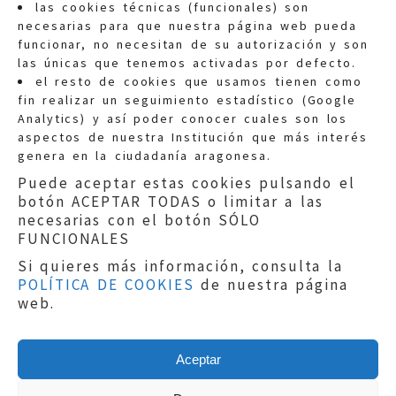
las cookies técnicas (funcionales) son
necesarias para que nuestra página web pueda
funcionar, no necesitan de su autorización y son
las únicas que tenemos activadas por defecto.
Quejas:
quejas@eljusticiadearagon.es
el resto de cookies que usamos tienen como
fin realizar un seguimiento estadístico (Google
Información general:
Analytics) y así poder conocer cuales son los
informacion@eljusticiadearagon.es
aspectos de nuestra Institución que más interés
genera en la ciudadanía aragonesa.
Teléfonos:
900 210 210
/
976 399 354
Puede aceptar estas cookies pulsando el
botón ACEPTAR TODAS o limitar a las
necesarias con el botón SÓLO
FUNCIONALES
Si quieres más información, consulta la
POLÍTICA DE COOKIES
de nuestra página
Aviso legal
|
Política de privacidad
|
web.
Protección de Datos
|
Declaración de
accesibilidad
|
Perfil del Contratante
|
Política de cookies
|
Mapa web
Aceptar
Copyright © 2019
El Justicia de Aragón
|