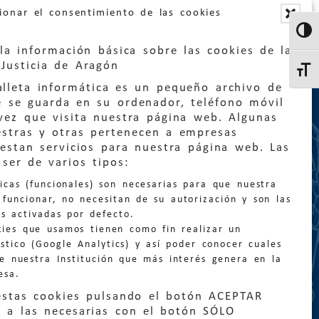
ionar el consentimiento de las cookies
Altern
la información básica sobre las cookies de la
Justicia de Aragón
Altern
lleta informática es un pequeño archivo de
e se guarda en su ordenador, teléfono móvil
vez que visita nuestra página web. Algunas
estras y otras pertenecen a empresas
estan servicios para nuestra página web. Las
:
quejas@eljusticiadearagon.es
ser de varios tipos:
nicas (funcionales) son necesarias para que nuestra
ción general:
funcionar, no necesitan de su autorización y son las
n@eljusticiadearagon.es
s activadas por defecto.
kies que usamos tienen como fin realizar un
os:
900 210 210
/
976 399 354
stico (Google Analytics) y así poder conocer cuales
de nuestra Institución que más interés genera en la
esa.
estas cookies pulsando el botón ACEPTAR
 a las necesarias con el botón SÓLO