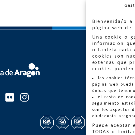
Gest
Bienvenida/o a 
página web del 
Una cookie o ga
información qu
o tableta cada 
cookies son nu
externas que pr
Quejas
cookies pueden 
las cookies téc
Informa
página web pueda 
informacio
únicas que tenemo
el resto de coo
Teléfon
seguimiento estadí
son los aspectos 
ciudadanía aragon
Puede aceptar 
TODAS o limitar