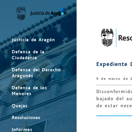
Mapa
del
sitio
Justicia de Aragón
Defensa de la
Ciudadanía
Expediente 
Defensa del Derecho
Aragonés
9 de marzo de 
Defensa de los
Disconformid
Menores
bajado del a
Quejas
de estar nec
Resoluciones
Informes