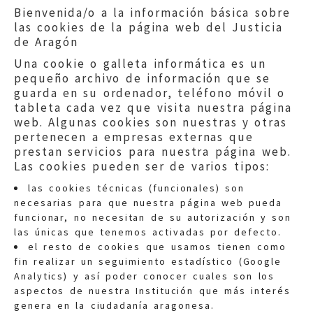
Bienvenida/o a la información básica sobre
las cookies de la página web del Justicia
de Aragón
Una cookie o galleta informática es un
pequeño archivo de información que se
guarda en su ordenador, teléfono móvil o
tableta cada vez que visita nuestra página
web. Algunas cookies son nuestras y otras
pertenecen a empresas externas que
prestan servicios para nuestra página web.
Las cookies pueden ser de varios tipos:
las cookies técnicas (funcionales) son
necesarias para que nuestra página web pueda
funcionar, no necesitan de su autorización y son
las únicas que tenemos activadas por defecto.
Quejas:
quejas@eljusticiadearagon.es
el resto de cookies que usamos tienen como
fin realizar un seguimiento estadístico (Google
Información general:
Analytics) y así poder conocer cuales son los
informacion@eljusticiadearagon.es
aspectos de nuestra Institución que más interés
genera en la ciudadanía aragonesa.
Teléfonos:
900 210 210
/
976 399 354