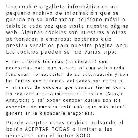
Una cookie o galleta informática es un
pequeño archivo de información que se
guarda en su ordenador, teléfono móvil o
tableta cada vez que visita nuestra página
web. Algunas cookies son nuestras y otras
pertenecen a empresas externas que
prestan servicios para nuestra página web.
Las cookies pueden ser de varios tipos:
las cookies técnicas (funcionales) son
necesarias para que nuestra página web pueda
funcionar, no necesitan de su autorización y son
las únicas que tenemos activadas por defecto.
Quejas:
quejas@eljusticiadearagon.es
el resto de cookies que usamos tienen como
fin realizar un seguimiento estadístico (Google
Información general:
Analytics) y así poder conocer cuales son los
informacion@eljusticiadearagon.es
aspectos de nuestra Institución que más interés
genera en la ciudadanía aragonesa.
Teléfonos:
900 210 210
/
976 399 354
Puede aceptar estas cookies pulsando el
botón ACEPTAR TODAS o limitar a las
necesarias con el botón SÓLO