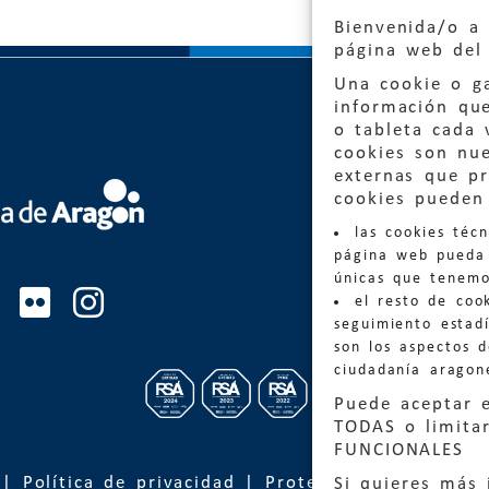
Bienvenida/o a 
página web del 
Una cookie o ga
información qu
o tableta cada 
cookies son nu
externas que pr
cookies pueden 
Quejas
las cookies téc
Informa
página web pueda 
informacio
únicas que tenemo
el resto de coo
Teléfon
seguimiento estadí
son los aspectos 
ciudadanía aragon
Puede aceptar 
TODAS o limitar
FUNCIONALES
|
Política de privacidad
|
Protección de Datos
Si quieres más 