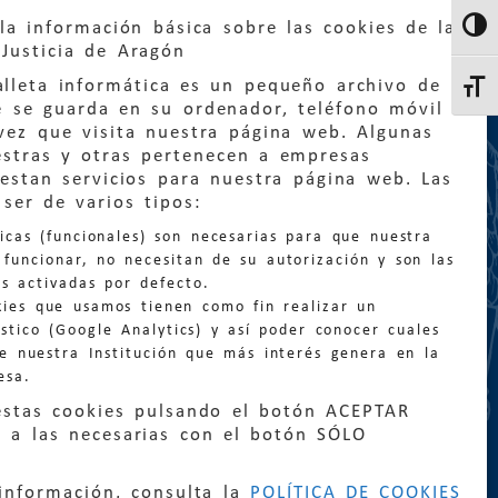
la información básica sobre las cookies de la
Altern
Justicia de Aragón
lleta informática es un pequeño archivo de
Altern
e se guarda en su ordenador, teléfono móvil
vez que visita nuestra página web. Algunas
estras y otras pertenecen a empresas
estan servicios para nuestra página web. Las
ser de varios tipos:
:
quejas@eljusticiadearagon.es
nicas (funcionales) son necesarias para que nuestra
ción general:
funcionar, no necesitan de su autorización y son las
n@eljusticiadearagon.es
s activadas por defecto.
kies que usamos tienen como fin realizar un
os:
900 210 210
/
976 399 354
stico (Google Analytics) y así poder conocer cuales
de nuestra Institución que más interés genera en la
esa.
estas cookies pulsando el botón ACEPTAR
 a las necesarias con el botón SÓLO
|
Declaración de accesibilidad
|
Perfil del
información, consulta la
POLÍTICA DE COOKIES