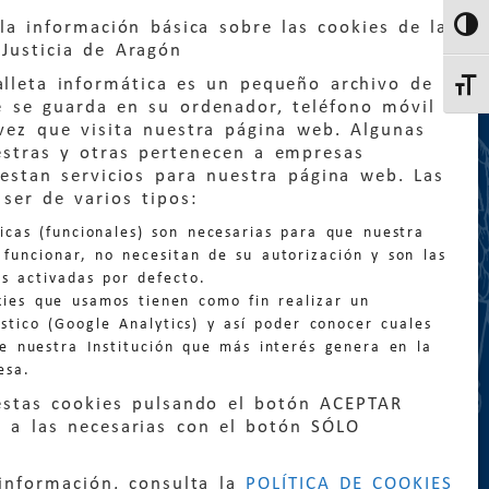
la información básica sobre las cookies de la
Altern
Justicia de Aragón
lleta informática es un pequeño archivo de
Altern
e se guarda en su ordenador, teléfono móvil
vez que visita nuestra página web. Algunas
estras y otras pertenecen a empresas
estan servicios para nuestra página web. Las
ser de varios tipos:
:
quejas@eljusticiadearagon.es
nicas (funcionales) son necesarias para que nuestra
ción general:
funcionar, no necesitan de su autorización y son las
n@eljusticiadearagon.es
s activadas por defecto.
kies que usamos tienen como fin realizar un
os:
900 210 210
/
976 399 354
stico (Google Analytics) y así poder conocer cuales
de nuestra Institución que más interés genera en la
esa.
estas cookies pulsando el botón ACEPTAR
 a las necesarias con el botón SÓLO
|
Declaración de accesibilidad
|
Perfil del
información, consulta la
POLÍTICA DE COOKIES