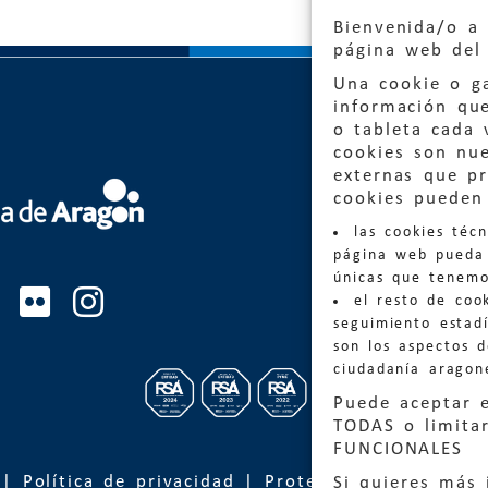
Bienvenida/o a 
página web del 
Una cookie o ga
información qu
o tableta cada 
cookies son nu
externas que pr
cookies pueden 
Quejas
las cookies téc
Informa
página web pueda 
informacio
únicas que tenemo
el resto de coo
Teléfon
seguimiento estadí
son los aspectos 
ciudadanía aragon
Puede aceptar 
TODAS o limitar
FUNCIONALES
|
Política de privacidad
|
Protección de Datos
Si quieres más 