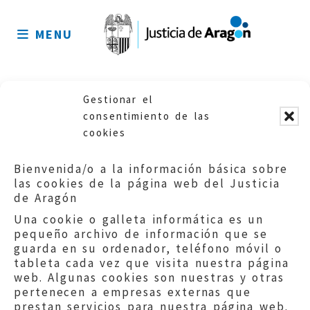
Mapa
del
MENU
sitio
Gestionar el
No posts were found.
consentimiento de las
cookies
Bienvenida/o a la información básica sobre
las cookies de la página web del Justicia
de Aragón
Una cookie o galleta informática es un
pequeño archivo de información que se
guarda en su ordenador, teléfono móvil o
tableta cada vez que visita nuestra página
web. Algunas cookies son nuestras y otras
pertenecen a empresas externas que
Quejas:
quejas@eljusticiadearagon.es
prestan servicios para nuestra página web.