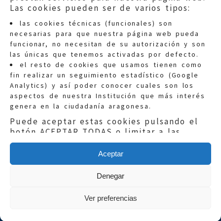
Las cookies pueden ser de varios tipos:
Información general:
las cookies técnicas (funcionales) son
informacion@eljusticiadearagon.es
necesarias para que nuestra página web pueda
Teléfonos:
900 210 210
/
976 399 354
funcionar, no necesitan de su autorización y son
las únicas que tenemos activadas por defecto.
el resto de cookies que usamos tienen como
fin realizar un seguimiento estadístico (Google
Analytics) y así poder conocer cuales son los
aspectos de nuestra Institución que más interés
genera en la ciudadanía aragonesa.
Aviso legal
|
Política de privacidad
|
Puede aceptar estas cookies pulsando el
Protección de Datos
|
Declaración de
botón ACEPTAR TODAS o limitar a las
accesibilidad
|
Perfil del Contratante
|
necesarias con el botón SÓLO
Política de cookies
|
Mapa web
FUNCIONALES
Aceptar
Copyright © 2019
El Justicia de Aragón
|
Si quieres más información, consulta la
Desarrollo:
Sephor Consulting
Denegar
POLÍTICA DE COOKIES
de nuestra página
web.
Ver preferencias