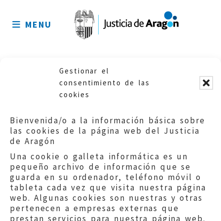
Mapa
del
MENU
sitio
Gestionar el
No posts were found.
consentimiento de las
cookies
Bienvenida/o a la información básica sobre
las cookies de la página web del Justicia
de Aragón
Una cookie o galleta informática es un
pequeño archivo de información que se
guarda en su ordenador, teléfono móvil o
tableta cada vez que visita nuestra página
web. Algunas cookies son nuestras y otras
pertenecen a empresas externas que
Quejas:
quejas@eljusticiadearagon.es
prestan servicios para nuestra página web.