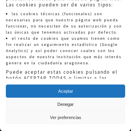
Las cookies pueden ser de varios tipos:
Información general:
las cookies técnicas (funcionales) son
informacion@eljusticiadearagon.es
necesarias para que nuestra página web pueda
Teléfonos:
900 210 210
/
976 399 354
funcionar, no necesitan de su autorización y son
las únicas que tenemos activadas por defecto.
el resto de cookies que usamos tienen como
fin realizar un seguimiento estadístico (Google
Analytics) y así poder conocer cuales son los
aspectos de nuestra Institución que más interés
genera en la ciudadanía aragonesa.
Aviso legal
|
Política de privacidad
|
Puede aceptar estas cookies pulsando el
Protección de Datos
|
Declaración de
botón ACEPTAR TODAS o limitar a las
accesibilidad
|
Perfil del Contratante
|
necesarias con el botón SÓLO
Política de cookies
|
Mapa web
FUNCIONALES
Aceptar
Copyright © 2019
El Justicia de Aragón
|
Si quieres más información, consulta la
Desarrollo:
Sephor Consulting
Denegar
POLÍTICA DE COOKIES
de nuestra página
web.
Ver preferencias