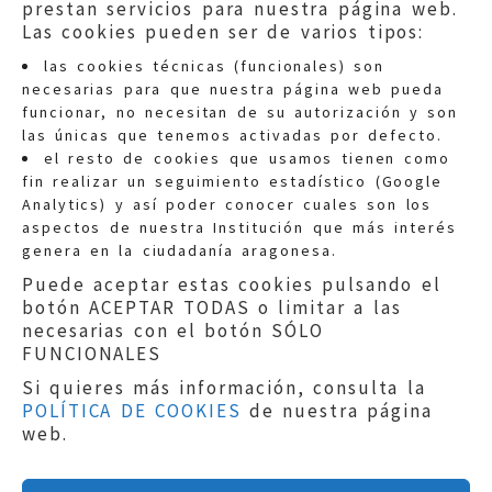
prestan servicios para nuestra página web.
Las cookies pueden ser de varios tipos:
las cookies técnicas (funcionales) son
necesarias para que nuestra página web pueda
funcionar, no necesitan de su autorización y son
las únicas que tenemos activadas por defecto.
Quejas:
quejas@eljusticiadearagon.es
el resto de cookies que usamos tienen como
fin realizar un seguimiento estadístico (Google
Información general:
Analytics) y así poder conocer cuales son los
informacion@eljusticiadearagon.es
aspectos de nuestra Institución que más interés
genera en la ciudadanía aragonesa.
Teléfonos:
900 210 210
/
976 399 354
Puede aceptar estas cookies pulsando el
botón ACEPTAR TODAS o limitar a las
necesarias con el botón SÓLO
FUNCIONALES
Si quieres más información, consulta la
POLÍTICA DE COOKIES
de nuestra página
Aviso legal
|
Política de privacidad
|
web.
Protección de Datos
|
Declaración de
accesibilidad
|
Perfil del Contratante
|