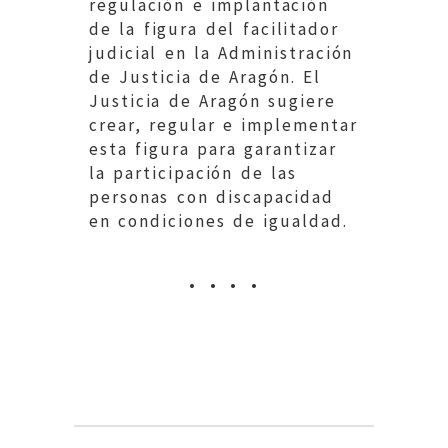
regulación e implantación
cumpl
de la figura del facilitador
los tr
judicial en la Administración
normat
de Justicia de Aragón. El
becas
Justicia de Aragón sugiere
sido 
crear, regular e implementar
regist
esta figura para garantizar
elect
la participación de las
personas con discapacidad
en condiciones de igualdad.