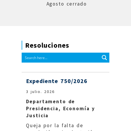
Agosto cerrado
Resoluciones
Expediente 750/2026
Exped
3 julio. 2026
30 juni
Departamento de
Depar
Presidencia, Economía y
Cienci
Justicia
Se sug
Queja por la falta de
subsa