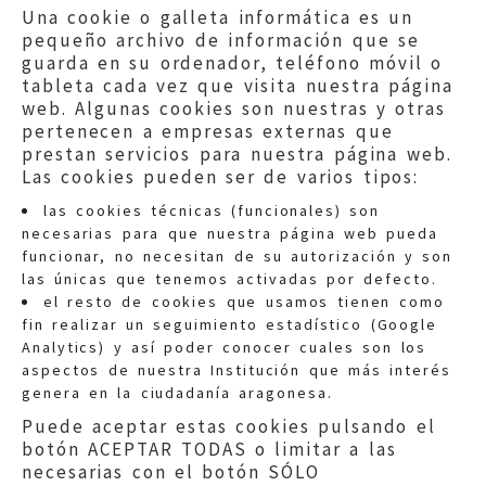
Una cookie o galleta informática es un
pequeño archivo de información que se
guarda en su ordenador, teléfono móvil o
tableta cada vez que visita nuestra página
web. Algunas cookies son nuestras y otras
pertenecen a empresas externas que
prestan servicios para nuestra página web.
Las cookies pueden ser de varios tipos:
las cookies técnicas (funcionales) son
necesarias para que nuestra página web pueda
funcionar, no necesitan de su autorización y son
las únicas que tenemos activadas por defecto.
Quejas:
quejas@eljusticiadearagon.es
el resto de cookies que usamos tienen como
fin realizar un seguimiento estadístico (Google
Información general:
Analytics) y así poder conocer cuales son los
informacion@eljusticiadearagon.es
aspectos de nuestra Institución que más interés
genera en la ciudadanía aragonesa.
Teléfonos:
900 210 210
/
976 399 354
Puede aceptar estas cookies pulsando el
botón ACEPTAR TODAS o limitar a las
necesarias con el botón SÓLO