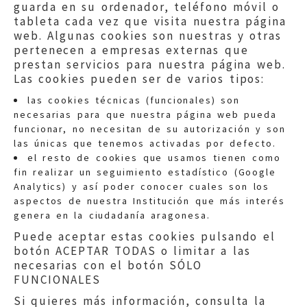
guarda en su ordenador, teléfono móvil o
tableta cada vez que visita nuestra página
web. Algunas cookies son nuestras y otras
pertenecen a empresas externas que
prestan servicios para nuestra página web.
Las cookies pueden ser de varios tipos:
las cookies técnicas (funcionales) son
necesarias para que nuestra página web pueda
funcionar, no necesitan de su autorización y son
las únicas que tenemos activadas por defecto.
Quejas:
quejas@eljusticiadearagon.es
el resto de cookies que usamos tienen como
fin realizar un seguimiento estadístico (Google
Información general:
Analytics) y así poder conocer cuales son los
informacion@eljusticiadearagon.es
aspectos de nuestra Institución que más interés
genera en la ciudadanía aragonesa.
Teléfonos:
900 210 210
/
976 399 354
Puede aceptar estas cookies pulsando el
botón ACEPTAR TODAS o limitar a las
necesarias con el botón SÓLO
FUNCIONALES
Si quieres más información, consulta la