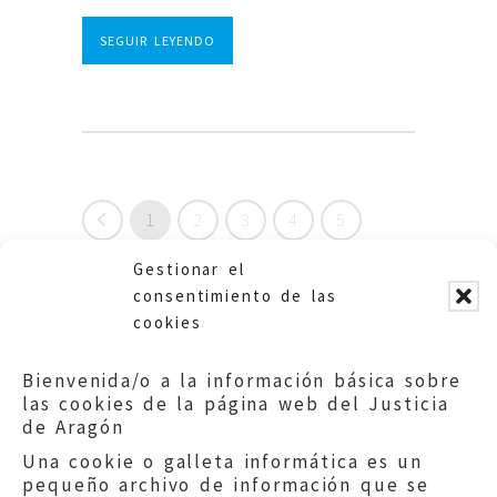
SEGUIR LEYENDO
1
2
3
4
5
6
7
8
9
10
11
Gestionar el
consentimiento de las
12
13
14
15
16
17
cookies
18
19
20
21
22
23
Bienvenida/o a la información básica sobre
las cookies de la página web del Justicia
de Aragón
Una cookie o galleta informática es un
pequeño archivo de información que se