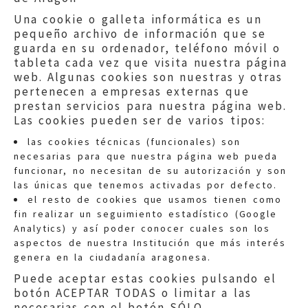
Una cookie o galleta informática es un
pequeño archivo de información que se
guarda en su ordenador, teléfono móvil o
tableta cada vez que visita nuestra página
web. Algunas cookies son nuestras y otras
pertenecen a empresas externas que
prestan servicios para nuestra página web.
Las cookies pueden ser de varios tipos:
las cookies técnicas (funcionales) son
necesarias para que nuestra página web pueda
funcionar, no necesitan de su autorización y son
las únicas que tenemos activadas por defecto.
Quejas:
quejas@eljusticiadearagon.es
el resto de cookies que usamos tienen como
fin realizar un seguimiento estadístico (Google
Información general:
Analytics) y así poder conocer cuales son los
informacion@eljusticiadearagon.es
aspectos de nuestra Institución que más interés
genera en la ciudadanía aragonesa.
Teléfonos:
900 210 210
/
976 399 354
Puede aceptar estas cookies pulsando el
botón ACEPTAR TODAS o limitar a las
necesarias con el botón SÓLO