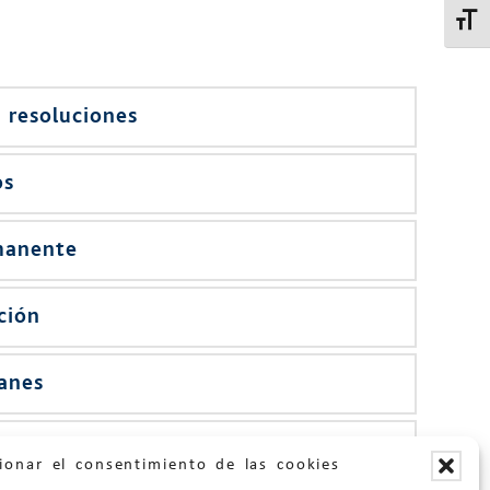
Altern
 resoluciones
os
manente
ción
lanes
ionar el consentimiento de las cookies