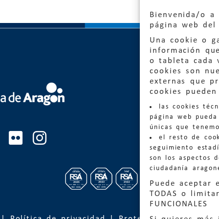
Bienvenida/o a 
página web del 
Una cookie o ga
información qu
o tableta cada 
cookies son nu
externas que pr
cookies pueden 
Quejas
las cookies téc
Informa
página web pueda 
informacio
únicas que tenemo
el resto de coo
Teléfon
seguimiento estadí
son los aspectos 
ciudadanía aragon
Puede aceptar 
TODAS o limitar
FUNCIONALES
|
Política de privacidad
|
Protección de Datos