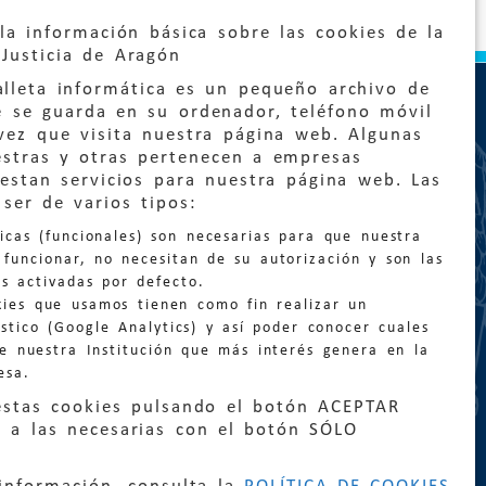
la información básica sobre las cookies de la
Justicia de Aragón
lleta informática es un pequeño archivo de
e se guarda en su ordenador, teléfono móvil
vez que visita nuestra página web. Algunas
estras y otras pertenecen a empresas
estan servicios para nuestra página web. Las
ser de varios tipos:
:
quejas@eljusticiadearagon.es
nicas (funcionales) son necesarias para que nuestra
ción general:
funcionar, no necesitan de su autorización y son las
n@eljusticiadearagon.es
s activadas por defecto.
kies que usamos tienen como fin realizar un
os:
900 210 210
/
976 399 354
stico (Google Analytics) y así poder conocer cuales
de nuestra Institución que más interés genera en la
esa.
estas cookies pulsando el botón ACEPTAR
 a las necesarias con el botón SÓLO
|
Declaración de accesibilidad
|
Perfil del