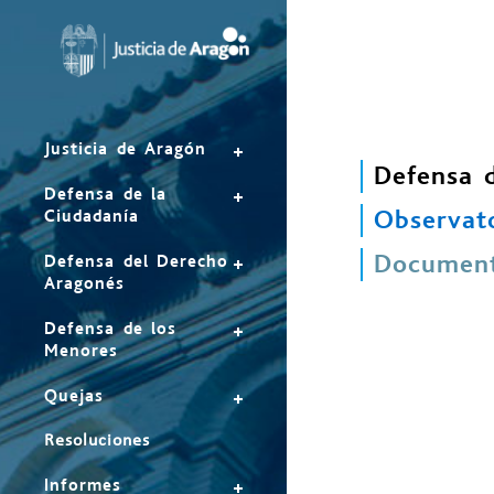
Mapa
del
sitio
Justicia de Aragón
Defensa 
Defensa de la
Observato
Ciudadanía
Document
Defensa del Derecho
Aragonés
Defensa de los
Menores
Quejas
Resoluciones
Informes