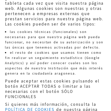
tableta cada vez que visita nuestra página
web. Algunas cookies son nuestras y otras
pertenecen a empresas externas que
prestan servicios para nuestra página web.
Las cookies pueden ser de varios tipos:
las cookies técnicas (funcionales) son
necesarias para que nuestra página web pueda
funcionar, no necesitan de su autorización y son
las únicas que tenemos activadas por defecto.
Quejas:
quejas@eljusticiadearagon.es
el resto de cookies que usamos tienen como
fin realizar un seguimiento estadístico (Google
Información general:
Analytics) y así poder conocer cuales son los
informacion@eljusticiadearagon.es
aspectos de nuestra Institución que más interés
genera en la ciudadanía aragonesa.
Teléfonos:
900 210 210
/
976 399 354
Puede aceptar estas cookies pulsando el
botón ACEPTAR TODAS o limitar a las
necesarias con el botón SÓLO
FUNCIONALES
Si quieres más información, consulta la
POLÍTICA DE COOKIES
de nuestra página