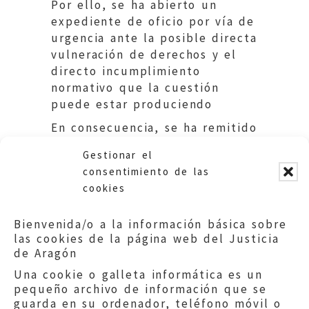
Por ello, se ha abierto un
expediente de oficio por vía de
urgencia ante la posible directa
vulneración de derechos y el
directo incumplimiento
normativo que la cuestión
puede estar produciendo
En consecuencia, se ha remitido
al Departamento de Educación,
Gestionar el
Cultura y Deporte una solicitud
consentimiento de las
de información sobre las
cookies
actuaciones o previsiones
realizadas por dicho
Bienvenida/o a la información básica sobre
Departamento en este asunto.
las cookies de la página web del Justicia
de Aragón
Una cookie o galleta informática es un
pequeño archivo de información que se
guarda en su ordenador, teléfono móvil o