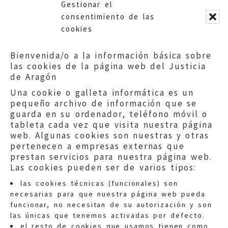
Gestionar el
Share
consentimiento de las
cookies
El Justicia Dolado recibió en
el Palacio de Armijo, sede de
Bienvenida/o a la información básica sobre
nuestra Institución al nuevo
las cookies de la página web del Justicia
director de la Academia General
de Aragón
Militar y comandante militar de
Una cookie o galleta informática es un
Zaragoza y Teruel, el general
pequeño archivo de información que se
de brigada Manuel Pérez López,
guarda en su ordenador, teléfono móvil o
tableta cada vez que visita nuestra página
La Academia General Militar
web. Algunas cookies son nuestras y otras
tiene su sede en la capital de
pertenecen a empresas externas que
nuestra Comunidad y en ella se
prestan servicios para nuestra página web.
encuentra el Centro
Las cookies pueden ser de varios tipos:
Universitario de la Defensa,
las cookies técnicas (funcionales) son
adscrito a la Universidad de
necesarias para que nuestra página web pueda
Zaragoza. La visita se enmarca
funcionar, no necesitan de su autorización y son
en una serie de encuentros que
las únicas que tenemos activadas por defecto.
el General ha realizado a las
el resto de cookies que usamos tienen como