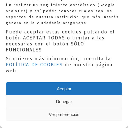
principales instituciones
fin realizar un seguimiento estadístico (Google
aragonesas...
Analytics) y así poder conocer cuales son los
aspectos de nuestra Institución que más interés
genera en la ciudadanía aragonesa.
SEGUIR LEYENDO
Puede aceptar estas cookies pulsando el
botón ACEPTAR TODAS o limitar a las
necesarias con el botón SÓLO
FUNCIONALES
Si quieres más información, consulta la
POLÍTICA DE COOKIES
de nuestra página
web.
El Justicia se reunió con el
Gobierno de Aragón para
analizar la situación del
Aceptar
COVID-19 en nuestra
Denegar
Comunidad desde las
perspectivas transversales
Ver preferencias
de los departamentos de
Sanidad, Educación,