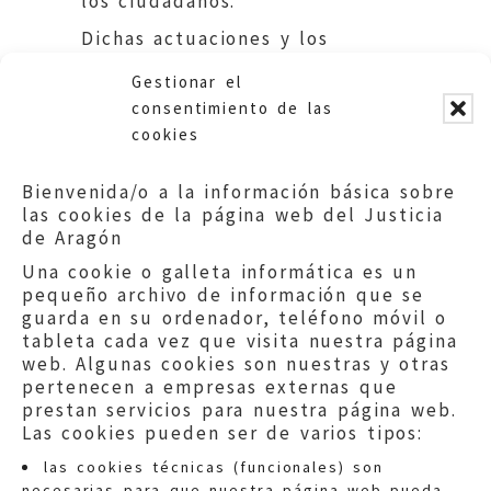
los ciudadanos.
Dichas actuaciones y los
métodos ágiles de
Gestionar el
comunicación con el Gobierno
consentimiento de las
de Aragón, se analizaron
cookies
también en el encuentro con
los responsables de los
Bienvenida/o a la información básica sobre
diferentes departamentos.
las cookies de la página web del Justicia
de Aragón
Una cookie o galleta informática es un
pequeño archivo de información que se
guarda en su ordenador, teléfono móvil o
tableta cada vez que visita nuestra página
web. Algunas cookies son nuestras y otras
pertenecen a empresas externas que
prestan servicios para nuestra página web.
Las cookies pueden ser de varios tipos:
las cookies técnicas (funcionales) son
necesarias para que nuestra página web pueda