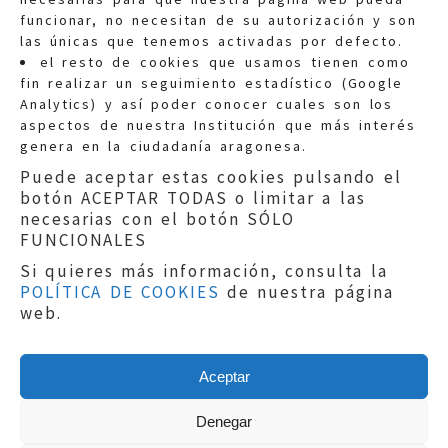
funcionar, no necesitan de su autorización y son
las únicas que tenemos activadas por defecto.
Quejas:
quejas@eljusticiadearagon.es
el resto de cookies que usamos tienen como
fin realizar un seguimiento estadístico (Google
Información general:
Analytics) y así poder conocer cuales son los
informacion@eljusticiadearagon.es
aspectos de nuestra Institución que más interés
genera en la ciudadanía aragonesa.
Teléfonos:
900 210 210
/
976 399 354
Puede aceptar estas cookies pulsando el
botón ACEPTAR TODAS o limitar a las
necesarias con el botón SÓLO
FUNCIONALES
Si quieres más información, consulta la
POLÍTICA DE COOKIES
de nuestra página
Aviso legal
|
Política de privacidad
|
web.
Protección de Datos
|
Declaración de
accesibilidad
|
Perfil del Contratante
|
Política de cookies
|
Mapa web
Aceptar
Copyright © 2019
El Justicia de Aragón
|
Desarrollo:
Sephor Consulting
Denegar