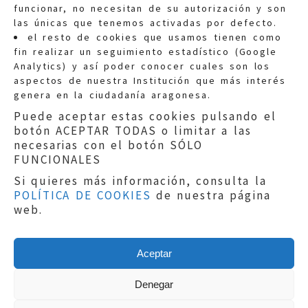
funcionar, no necesitan de su autorización y son
las únicas que tenemos activadas por defecto.
Quejas:
quejas@eljusticiadearagon.es
el resto de cookies que usamos tienen como
fin realizar un seguimiento estadístico (Google
Información general:
Analytics) y así poder conocer cuales son los
informacion@eljusticiadearagon.es
aspectos de nuestra Institución que más interés
genera en la ciudadanía aragonesa.
Teléfonos:
900 210 210
/
976 399 354
Puede aceptar estas cookies pulsando el
botón ACEPTAR TODAS o limitar a las
necesarias con el botón SÓLO
FUNCIONALES
Si quieres más información, consulta la
POLÍTICA DE COOKIES
de nuestra página
Aviso legal
|
Política de privacidad
|
web.
Protección de Datos
|
Declaración de
accesibilidad
|
Perfil del Contratante
|
Política de cookies
|
Mapa web
Aceptar
Copyright © 2019
El Justicia de Aragón
|
Desarrollo:
Sephor Consulting
Denegar