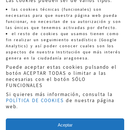
Las cookies pueden ser de varios tipos:
las cookies técnicas (funcionales) son
necesarias para que nuestra página web pueda
funcionar, no necesitan de su autorización y son
las únicas que tenemos activadas por defecto.
Quejas:
quejas@eljusticiadearagon.es
el resto de cookies que usamos tienen como
fin realizar un seguimiento estadístico (Google
Información general:
Analytics) y así poder conocer cuales son los
informacion@eljusticiadearagon.es
aspectos de nuestra Institución que más interés
genera en la ciudadanía aragonesa.
Teléfonos:
900 210 210
/
976 399 354
Puede aceptar estas cookies pulsando el
botón ACEPTAR TODAS o limitar a las
necesarias con el botón SÓLO
FUNCIONALES
Si quieres más información, consulta la
POLÍTICA DE COOKIES
de nuestra página
Aviso legal
|
Política de privacidad
|
web.
Protección de Datos
|
Declaración de
accesibilidad
|
Perfil del Contratante
|
Política de cookies
|
Mapa web
Aceptar