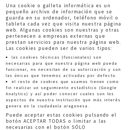
Una cookie o galleta informática es un
pequeño archivo de información que se
guarda en su ordenador, teléfono móvil o
tableta cada vez que visita nuestra página
web. Algunas cookies son nuestras y otras
pertenecen a empresas externas que
prestan servicios para nuestra página web.
Las cookies pueden ser de varios tipos:
las cookies técnicas (funcionales) son
necesarias para que nuestra página web pueda
funcionar, no necesitan de su autorización y son
las únicas que tenemos activadas por defecto.
Quejas:
quejas@eljusticiadearagon.es
el resto de cookies que usamos tienen como
fin realizar un seguimiento estadístico (Google
Información general:
Analytics) y así poder conocer cuales son los
informacion@eljusticiadearagon.es
aspectos de nuestra Institución que más interés
genera en la ciudadanía aragonesa.
Teléfonos:
900 210 210
/
976 399 354
Puede aceptar estas cookies pulsando el
botón ACEPTAR TODAS o limitar a las
necesarias con el botón SÓLO