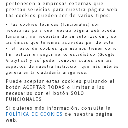
pertenecen a empresas externas que
prestan servicios para nuestra página web.
Las cookies pueden ser de varios tipos:
las cookies técnicas (funcionales) son
necesarias para que nuestra página web pueda
funcionar, no necesitan de su autorización y son
las únicas que tenemos activadas por defecto.
Quejas:
quejas@eljusticiadearagon.es
el resto de cookies que usamos tienen como
fin realizar un seguimiento estadístico (Google
Información general:
Analytics) y así poder conocer cuales son los
informacion@eljusticiadearagon.es
aspectos de nuestra Institución que más interés
genera en la ciudadanía aragonesa.
Teléfonos:
900 210 210
/
976 399 354
Puede aceptar estas cookies pulsando el
botón ACEPTAR TODAS o limitar a las
necesarias con el botón SÓLO
FUNCIONALES
Si quieres más información, consulta la
POLÍTICA DE COOKIES
de nuestra página
Aviso legal
|
Política de privacidad
|
web.
Protección de Datos
|
Declaración de