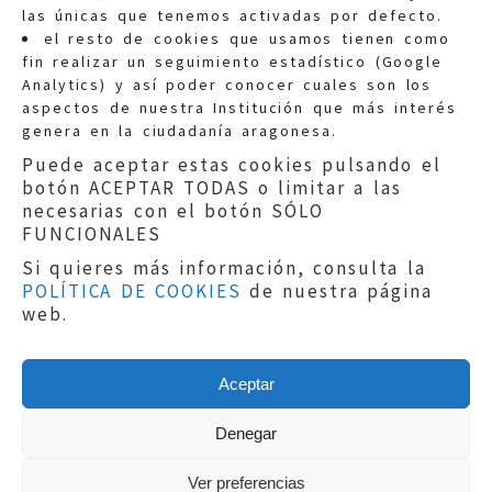
las únicas que tenemos activadas por defecto.
Quejas:
quejas@eljusticiadearagon.es
el resto de cookies que usamos tienen como
fin realizar un seguimiento estadístico (Google
Información general:
Analytics) y así poder conocer cuales son los
informacion@eljusticiadearagon.es
aspectos de nuestra Institución que más interés
genera en la ciudadanía aragonesa.
Teléfonos:
900 210 210
/
976 399 354
Puede aceptar estas cookies pulsando el
botón ACEPTAR TODAS o limitar a las
necesarias con el botón SÓLO
FUNCIONALES
Si quieres más información, consulta la
POLÍTICA DE COOKIES
de nuestra página
Aviso legal
|
Política de privacidad
|
web.
Protección de Datos
|
Declaración de
accesibilidad
|
Perfil del Contratante
|
Política de cookies
|
Mapa web
Aceptar
Copyright © 2019
El Justicia de Aragón
|
Desarrollo:
Sephor Consulting
Denegar
Ver preferencias