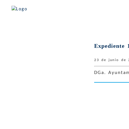
Justicia de Aragón
Defensa de la
Expediente 
Ciudadanía
Defensa del Derecho
23 de junio de
Aragonés
DGa. Ayuntami
Defensa de los
Menores
Quejas
Resoluciones
Informes
Publicaciones