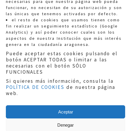
necesarias para que nuestra página web pueda
funcionar, no necesitan de su autorización y son
las únicas que tenemos activadas por defecto.
Quejas:
quejas@eljusticiadearagon.es
el resto de cookies que usamos tienen como
fin realizar un seguimiento estadístico (Google
Información general:
Analytics) y así poder conocer cuales son los
informacion@eljusticiadearagon.es
aspectos de nuestra Institución que más interés
genera en la ciudadanía aragonesa.
Teléfonos:
900 210 210
/
976 399 354
Puede aceptar estas cookies pulsando el
botón ACEPTAR TODAS o limitar a las
necesarias con el botón SÓLO
FUNCIONALES
Si quieres más información, consulta la
POLÍTICA DE COOKIES
de nuestra página
Aviso legal
|
Política de privacidad
|
web.
Protección de Datos
|
Declaración de
accesibilidad
|
Perfil del Contratante
|
Política de cookies
|
Mapa web
Aceptar
Copyright © 2019
El Justicia de Aragón
|
Desarrollo:
Sephor Consulting
Denegar