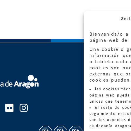
Gest
Bienvenida/o a 
página web del 
Una cookie o ga
información qu
o tableta cada 
cookies son nu
externas que pr
Quejas
cookies pueden 
las cookies téc
Informa
página web pueda 
informacio
únicas que tenemo
el resto de coo
Teléfon
seguimiento estadí
son los aspectos 
ciudadanía aragon