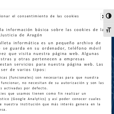
ionar el consentimiento de las cookies
Altern
la información básica sobre las cookies de la
Altern
Justicia de Aragón
lleta informática es un pequeño archivo de
e se guarda en su ordenador, teléfono móvil
vez que visita nuestra página web. Algunas
estras y otras pertenecen a empresas
estan servicios para nuestra página web. Las
:
quejas@eljusticiadearagon.es
ser de varios tipos:
nicas (funcionales) son necesarias para que nuestra
ción general:
funcionar, no necesitan de su autorización y son las
n@eljusticiadearagon.es
s activadas por defecto.
kies que usamos tienen como fin realizar un
os:
900 210 210
/
976 399 354
stico (Google Analytics) y así poder conocer cuales
de nuestra Institución que más interés genera en la
esa.