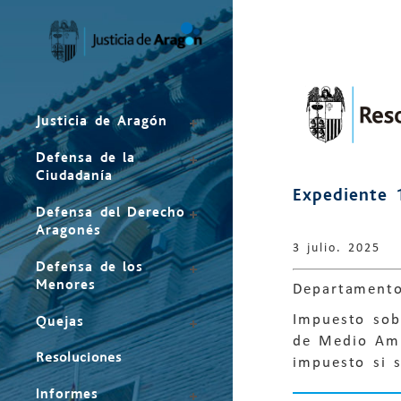
Mapa
del
sitio
Justicia de Aragón
Defensa de la
Ciudadanía
Expediente 
Defensa del Derecho
Aragonés
3 julio. 2025
Defensa de los
Menores
Departament
Impuesto sobr
Quejas
de Medio Ambi
Resoluciones
impuesto si s
Informes