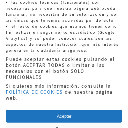
las cookies técnicas (funcionales) son
necesarias para que nuestra página web pueda
funcionar, no necesitan de su autorización y son
las únicas que tenemos activadas por defecto.
Quejas:
quejas@eljusticiadearagon.es
el resto de cookies que usamos tienen como
fin realizar un seguimiento estadístico (Google
Información general:
Analytics) y así poder conocer cuales son los
informacion@eljusticiadearagon.es
aspectos de nuestra Institución que más interés
genera en la ciudadanía aragonesa.
Teléfonos:
900 210 210
/
976 399 354
Puede aceptar estas cookies pulsando el
botón ACEPTAR TODAS o limitar a las
necesarias con el botón SÓLO
FUNCIONALES
Si quieres más información, consulta la
POLÍTICA DE COOKIES
de nuestra página
Aviso legal
|
Política de privacidad
|
web.
Protección de Datos
|
Declaración de
accesibilidad
|
Perfil del Contratante
|
Política de cookies
|
Mapa web
Aceptar
Copyright © 2019
El Justicia de Aragón
|