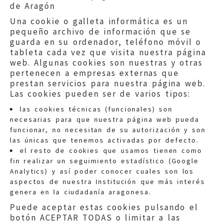
de Aragón
Una cookie o galleta informática es un
pequeño archivo de información que se
guarda en su ordenador, teléfono móvil o
tableta cada vez que visita nuestra página
web. Algunas cookies son nuestras y otras
pertenecen a empresas externas que
prestan servicios para nuestra página web.
Las cookies pueden ser de varios tipos:
las cookies técnicas (funcionales) son
necesarias para que nuestra página web pueda
funcionar, no necesitan de su autorización y son
las únicas que tenemos activadas por defecto.
Quejas:
quejas@eljusticiadearagon.es
el resto de cookies que usamos tienen como
fin realizar un seguimiento estadístico (Google
Información general:
Analytics) y así poder conocer cuales son los
informacion@eljusticiadearagon.es
aspectos de nuestra Institución que más interés
genera en la ciudadanía aragonesa.
Teléfonos:
900 210 210
/
976 399 354
Puede aceptar estas cookies pulsando el
botón ACEPTAR TODAS o limitar a las