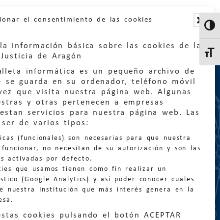
ionar el consentimiento de las cookies
Altern
la información básica sobre las cookies de la
Altern
Justicia de Aragón
lleta informática es un pequeño archivo de
e se guarda en su ordenador, teléfono móvil
vez que visita nuestra página web. Algunas
estras y otras pertenecen a empresas
estan servicios para nuestra página web. Las
:
quejas@eljusticiadearagon.es
ser de varios tipos:
nicas (funcionales) son necesarias para que nuestra
ción general:
funcionar, no necesitan de su autorización y son las
n@eljusticiadearagon.es
s activadas por defecto.
kies que usamos tienen como fin realizar un
os:
900 210 210
/
976 399 354
stico (Google Analytics) y así poder conocer cuales
de nuestra Institución que más interés genera en la
esa.
estas cookies pulsando el botón ACEPTAR