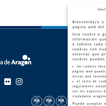
Gest
Bienvenida/o a 
página web del 
Una cookie o ga
información qu
o tableta cada 
cookies son nu
externas que pr
Quejas
cookies pueden 
las cookies téc
Informa
página web pueda 
informacio
únicas que tenemo
el resto de coo
Teléfon
seguimiento estadí
son los aspectos 
ciudadanía aragon
Puede aceptar 