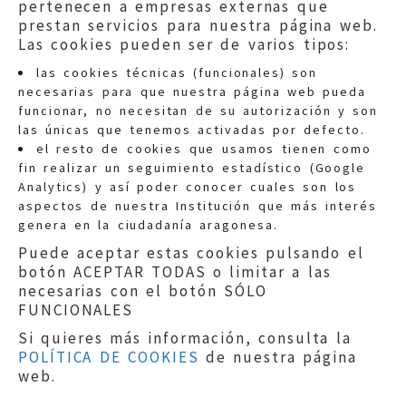
pertenecen a empresas externas que
prestan servicios para nuestra página web.
Las cookies pueden ser de varios tipos:
las cookies técnicas (funcionales) son
necesarias para que nuestra página web pueda
funcionar, no necesitan de su autorización y son
las únicas que tenemos activadas por defecto.
Quejas:
quejas@eljusticiadearagon.es
el resto de cookies que usamos tienen como
fin realizar un seguimiento estadístico (Google
Información general:
Analytics) y así poder conocer cuales son los
informacion@eljusticiadearagon.es
aspectos de nuestra Institución que más interés
genera en la ciudadanía aragonesa.
Teléfonos:
900 210 210
/
976 399 354
Puede aceptar estas cookies pulsando el
botón ACEPTAR TODAS o limitar a las
necesarias con el botón SÓLO
FUNCIONALES
Si quieres más información, consulta la
POLÍTICA DE COOKIES
de nuestra página
Aviso legal
|
Política de privacidad
|
web.
Protección de Datos
|
Declaración de