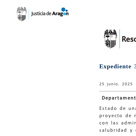
Mapa
del
sitio
Justicia de Aragón
Defensa de la
Ciudadanía
Expediente 
Defensa del Derecho
Aragonés
25 junio. 2025
Defensa de los
Menores
Departament
Estado de un
Quejas
proyecto de 
Resoluciones
con las admi
salubridad y 
Informes