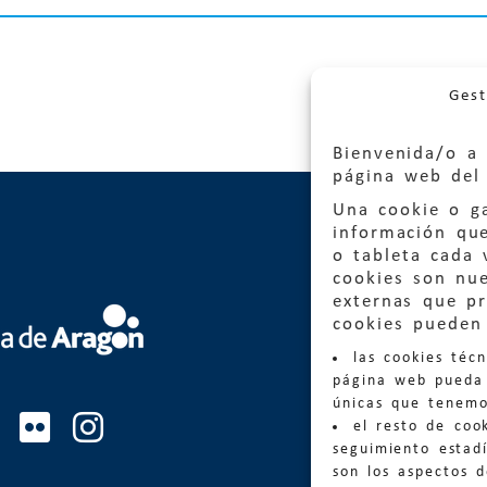
Gest
Bienvenida/o a 
página web del 
Una cookie o ga
información qu
o tableta cada 
cookies son nu
externas que pr
Quejas
cookies pueden 
las cookies téc
Informa
página web pueda 
informacio
únicas que tenemo
el resto de coo
Teléfon
seguimiento estadí
son los aspectos 