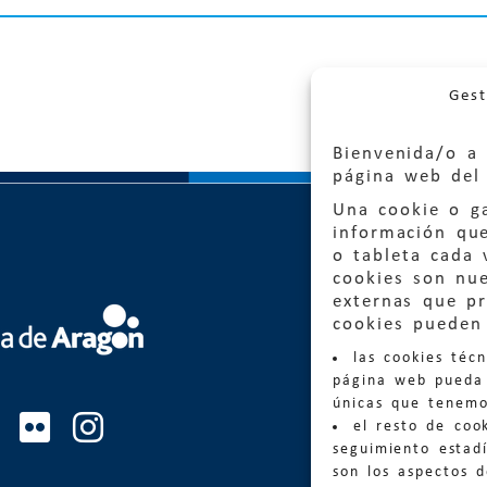
Gest
Bienvenida/o a 
página web del 
Una cookie o ga
información qu
o tableta cada 
cookies son nu
externas que pr
Quejas
cookies pueden 
las cookies téc
Informa
página web pueda 
informacio
únicas que tenemo
el resto de coo
Teléfon
seguimiento estadí
son los aspectos 