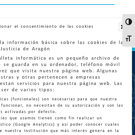
Altern
ionar el consentimiento de las cookies
Altern
la información básica sobre las cookies de la
Justicia de Aragón
lleta informática es un pequeño archivo de
e se guarda en su ordenador, teléfono móvil
vez que visita nuestra página web. Algunas
estras y otras pertenecen a empresas
estan servicios para nuestra página web. Las
:
quejas@eljusticiadearagon.es
ser de varios tipos:
nicas (funcionales) son necesarias para que nuestra
ción general:
funcionar, no necesitan de su autorización y son las
n@eljusticiadearagon.es
s activadas por defecto.
kies que usamos tienen como fin realizar un
os:
900 210 210
/
976 399 354
stico (Google Analytics) y así poder conocer cuales
de nuestra Institución que más interés genera en la