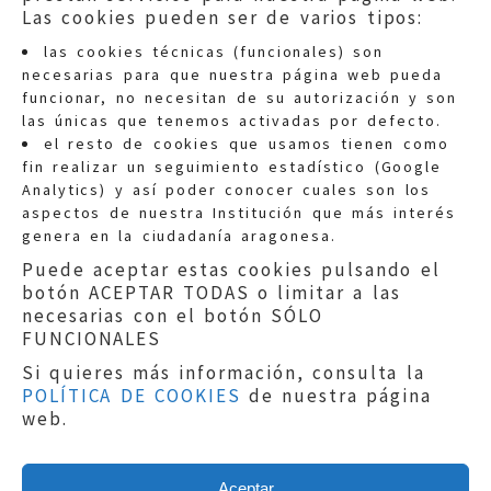
Las cookies pueden ser de varios tipos:
las cookies técnicas (funcionales) son
necesarias para que nuestra página web pueda
funcionar, no necesitan de su autorización y son
las únicas que tenemos activadas por defecto.
Quejas:
quejas@eljusticiadearagon.es
el resto de cookies que usamos tienen como
fin realizar un seguimiento estadístico (Google
Información general:
Analytics) y así poder conocer cuales son los
informacion@eljusticiadearagon.es
aspectos de nuestra Institución que más interés
genera en la ciudadanía aragonesa.
Teléfonos:
900 210 210
/
976 399 354
Puede aceptar estas cookies pulsando el
botón ACEPTAR TODAS o limitar a las
necesarias con el botón SÓLO
FUNCIONALES
Si quieres más información, consulta la
POLÍTICA DE COOKIES
de nuestra página
Aviso legal
|
Política de privacidad
|
web.
Protección de Datos
|
Declaración de
accesibilidad
|
Perfil del Contratante
|
Política de cookies
|
Mapa web
Aceptar