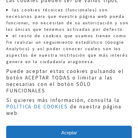
Las cookies pueden ser de varios tipos:
las cookies técnicas (funcionales) son
necesarias para que nuestra página web pueda
funcionar, no necesitan de su autorización y son
las únicas que tenemos activadas por defecto.
Quejas:
quejas@eljusticiadearagon.es
el resto de cookies que usamos tienen como
fin realizar un seguimiento estadístico (Google
Información general:
Analytics) y así poder conocer cuales son los
informacion@eljusticiadearagon.es
aspectos de nuestra Institución que más interés
genera en la ciudadanía aragonesa.
Teléfonos:
900 210 210
/
976 399 354
Puede aceptar estas cookies pulsando el
botón ACEPTAR TODAS o limitar a las
necesarias con el botón SÓLO
FUNCIONALES
Si quieres más información, consulta la
POLÍTICA DE COOKIES
de nuestra página
Aviso legal
|
Política de privacidad
|
web.
Protección de Datos
|
Declaración de
accesibilidad
|
Perfil del Contratante
|
Política de cookies
|
Mapa web
Aceptar