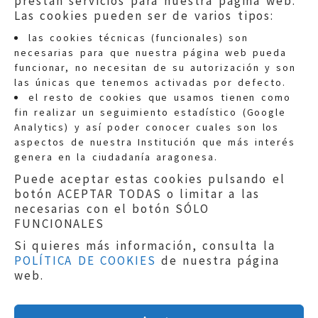
prestan servicios para nuestra página web.
Las cookies pueden ser de varios tipos:
las cookies técnicas (funcionales) son
necesarias para que nuestra página web pueda
funcionar, no necesitan de su autorización y son
las únicas que tenemos activadas por defecto.
Quejas:
quejas@eljusticiadearagon.es
el resto de cookies que usamos tienen como
fin realizar un seguimiento estadístico (Google
Información general:
Analytics) y así poder conocer cuales son los
informacion@eljusticiadearagon.es
aspectos de nuestra Institución que más interés
genera en la ciudadanía aragonesa.
Teléfonos:
900 210 210
/
976 399 354
Puede aceptar estas cookies pulsando el
botón ACEPTAR TODAS o limitar a las
necesarias con el botón SÓLO
FUNCIONALES
Si quieres más información, consulta la
POLÍTICA DE COOKIES
de nuestra página
Aviso legal
|
Política de privacidad
|
web.
Protección de Datos
|
Declaración de
accesibilidad
|
Perfil del Contratante
|
Política de cookies
|
Mapa web