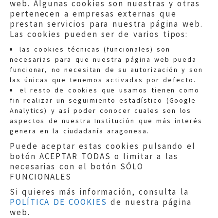
web. Algunas cookies son nuestras y otras
pertenecen a empresas externas que
prestan servicios para nuestra página web.
Las cookies pueden ser de varios tipos:
las cookies técnicas (funcionales) son
necesarias para que nuestra página web pueda
funcionar, no necesitan de su autorización y son
las únicas que tenemos activadas por defecto.
Quejas:
quejas@eljusticiadearagon.es
el resto de cookies que usamos tienen como
fin realizar un seguimiento estadístico (Google
Información general:
Analytics) y así poder conocer cuales son los
informacion@eljusticiadearagon.es
aspectos de nuestra Institución que más interés
genera en la ciudadanía aragonesa.
Teléfonos:
900 210 210
/
976 399 354
Puede aceptar estas cookies pulsando el
botón ACEPTAR TODAS o limitar a las
necesarias con el botón SÓLO
FUNCIONALES
Si quieres más información, consulta la
POLÍTICA DE COOKIES
de nuestra página
Aviso legal
|
Política de privacidad
|
web.
Protección de Datos
|
Declaración de