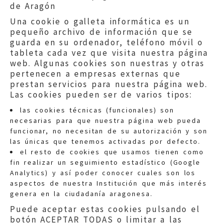
de Aragón
Una cookie o galleta informática es un
pequeño archivo de información que se
guarda en su ordenador, teléfono móvil o
tableta cada vez que visita nuestra página
web. Algunas cookies son nuestras y otras
pertenecen a empresas externas que
prestan servicios para nuestra página web.
Las cookies pueden ser de varios tipos:
las cookies técnicas (funcionales) son
necesarias para que nuestra página web pueda
funcionar, no necesitan de su autorización y son
las únicas que tenemos activadas por defecto.
Quejas:
quejas@eljusticiadearagon.es
el resto de cookies que usamos tienen como
fin realizar un seguimiento estadístico (Google
Información general:
Analytics) y así poder conocer cuales son los
informacion@eljusticiadearagon.es
aspectos de nuestra Institución que más interés
genera en la ciudadanía aragonesa.
Teléfonos:
900 210 210
/
976 399 354
Puede aceptar estas cookies pulsando el
botón ACEPTAR TODAS o limitar a las