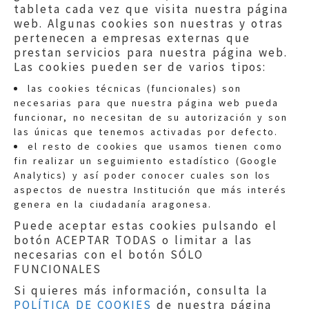
tableta cada vez que visita nuestra página
web. Algunas cookies son nuestras y otras
pertenecen a empresas externas que
prestan servicios para nuestra página web.
Las cookies pueden ser de varios tipos:
las cookies técnicas (funcionales) son
necesarias para que nuestra página web pueda
funcionar, no necesitan de su autorización y son
las únicas que tenemos activadas por defecto.
Quejas:
quejas@eljusticiadearagon.es
el resto de cookies que usamos tienen como
fin realizar un seguimiento estadístico (Google
Información general:
Analytics) y así poder conocer cuales son los
informacion@eljusticiadearagon.es
aspectos de nuestra Institución que más interés
genera en la ciudadanía aragonesa.
Teléfonos:
900 210 210
/
976 399 354
Puede aceptar estas cookies pulsando el
botón ACEPTAR TODAS o limitar a las
necesarias con el botón SÓLO
FUNCIONALES
Si quieres más información, consulta la
POLÍTICA DE COOKIES
de nuestra página