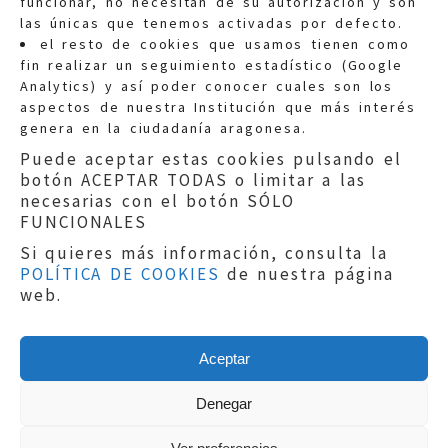
funcionar, no necesitan de su autorización y son
las únicas que tenemos activadas por defecto.
Quejas:
quejas@eljusticiadearagon.es
el resto de cookies que usamos tienen como
fin realizar un seguimiento estadístico (Google
Información general:
Analytics) y así poder conocer cuales son los
informacion@eljusticiadearagon.es
aspectos de nuestra Institución que más interés
genera en la ciudadanía aragonesa.
Teléfonos:
900 210 210
/
976 399 354
Puede aceptar estas cookies pulsando el
botón ACEPTAR TODAS o limitar a las
necesarias con el botón SÓLO
FUNCIONALES
Si quieres más información, consulta la
POLÍTICA DE COOKIES
de nuestra página
Aviso legal
|
Política de privacidad
|
web.
Protección de Datos
|
Declaración de
accesibilidad
|
Perfil del Contratante
|
Política de cookies
|
Mapa web
Aceptar
Copyright © 2019
El Justicia de Aragón
|
Desarrollo:
Sephor Consulting
Denegar