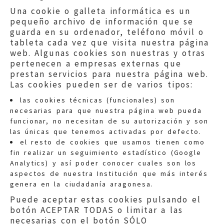
Una cookie o galleta informática es un
pequeño archivo de información que se
guarda en su ordenador, teléfono móvil o
tableta cada vez que visita nuestra página
web. Algunas cookies son nuestras y otras
pertenecen a empresas externas que
prestan servicios para nuestra página web.
Las cookies pueden ser de varios tipos:
las cookies técnicas (funcionales) son
necesarias para que nuestra página web pueda
funcionar, no necesitan de su autorización y son
las únicas que tenemos activadas por defecto.
Quejas:
quejas@eljusticiadearagon.es
el resto de cookies que usamos tienen como
fin realizar un seguimiento estadístico (Google
Información general:
Analytics) y así poder conocer cuales son los
informacion@eljusticiadearagon.es
aspectos de nuestra Institución que más interés
genera en la ciudadanía aragonesa.
Teléfonos:
900 210 210
/
976 399 354
Puede aceptar estas cookies pulsando el
botón ACEPTAR TODAS o limitar a las
necesarias con el botón SÓLO