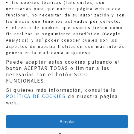
las cookies técnicas (funcionales) son
necesarias para que nuestra página web pueda
funcionar, no necesitan de su autorización y son
las únicas que tenemos activadas por defecto.
Quejas:
quejas@eljusticiadearagon.es
el resto de cookies que usamos tienen como
fin realizar un seguimiento estadístico (Google
Información general:
Analytics) y así poder conocer cuales son los
informacion@eljusticiadearagon.es
aspectos de nuestra Institución que más interés
genera en la ciudadanía aragonesa.
Teléfonos:
900 210 210
/
976 399 354
Puede aceptar estas cookies pulsando el
botón ACEPTAR TODAS o limitar a las
necesarias con el botón SÓLO
FUNCIONALES
Si quieres más información, consulta la
POLÍTICA DE COOKIES
de nuestra página
Aviso legal
|
Política de privacidad
|
web.
Protección de Datos
|
Declaración de
accesibilidad
|
Perfil del Contratante
|
Política de cookies
|
Mapa web
Aceptar
Copyright © 2019
El Justicia de Aragón
|