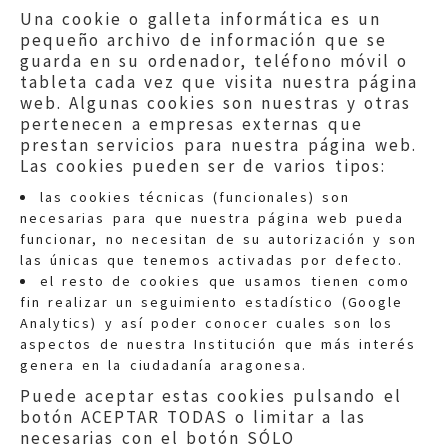
Una cookie o galleta informática es un
pequeño archivo de información que se
guarda en su ordenador, teléfono móvil o
tableta cada vez que visita nuestra página
web. Algunas cookies son nuestras y otras
pertenecen a empresas externas que
prestan servicios para nuestra página web.
Las cookies pueden ser de varios tipos:
las cookies técnicas (funcionales) son
necesarias para que nuestra página web pueda
funcionar, no necesitan de su autorización y son
las únicas que tenemos activadas por defecto.
Quejas:
quejas@eljusticiadearagon.es
el resto de cookies que usamos tienen como
fin realizar un seguimiento estadístico (Google
Información general:
Analytics) y así poder conocer cuales son los
informacion@eljusticiadearagon.es
aspectos de nuestra Institución que más interés
genera en la ciudadanía aragonesa.
Teléfonos:
900 210 210
/
976 399 354
Puede aceptar estas cookies pulsando el
botón ACEPTAR TODAS o limitar a las
necesarias con el botón SÓLO