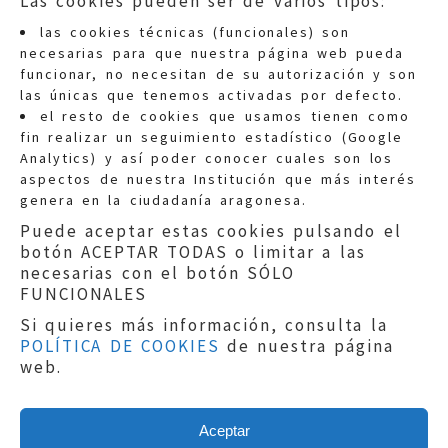
Las cookies pueden ser de varios tipos:
las cookies técnicas (funcionales) son
necesarias para que nuestra página web pueda
funcionar, no necesitan de su autorización y son
las únicas que tenemos activadas por defecto.
Quejas:
quejas@eljusticiadearagon.es
el resto de cookies que usamos tienen como
fin realizar un seguimiento estadístico (Google
Información general:
Analytics) y así poder conocer cuales son los
informacion@eljusticiadearagon.es
aspectos de nuestra Institución que más interés
genera en la ciudadanía aragonesa.
Teléfonos:
900 210 210
/
976 399 354
Puede aceptar estas cookies pulsando el
botón ACEPTAR TODAS o limitar a las
necesarias con el botón SÓLO
FUNCIONALES
Si quieres más información, consulta la
POLÍTICA DE COOKIES
de nuestra página
Aviso legal
|
Política de privacidad
|
web.
Protección de Datos
|
Declaración de
accesibilidad
|
Perfil del Contratante
|
Política de cookies
|
Mapa web
Aceptar