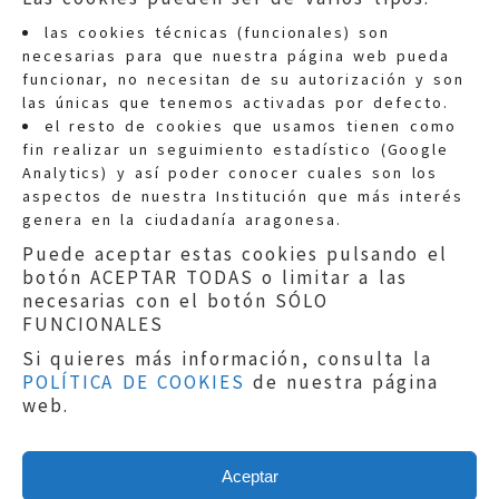
las cookies técnicas (funcionales) son
necesarias para que nuestra página web pueda
funcionar, no necesitan de su autorización y son
las únicas que tenemos activadas por defecto.
Quejas:
quejas@eljusticiadearagon.es
el resto de cookies que usamos tienen como
fin realizar un seguimiento estadístico (Google
Información general:
Analytics) y así poder conocer cuales son los
informacion@eljusticiadearagon.es
aspectos de nuestra Institución que más interés
genera en la ciudadanía aragonesa.
Teléfonos:
900 210 210
/
976 399 354
Puede aceptar estas cookies pulsando el
botón ACEPTAR TODAS o limitar a las
necesarias con el botón SÓLO
FUNCIONALES
Si quieres más información, consulta la
POLÍTICA DE COOKIES
de nuestra página
Aviso legal
|
Política de privacidad
|
web.
Protección de Datos
|
Declaración de
accesibilidad
|
Perfil del Contratante
|
Política de cookies
|
Mapa web
Aceptar