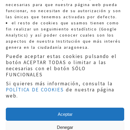
necesarias para que nuestra página web pueda
funcionar, no necesitan de su autorización y son
las únicas que tenemos activadas por defecto.
Quejas:
quejas@eljusticiadearagon.es
el resto de cookies que usamos tienen como
fin realizar un seguimiento estadístico (Google
Información general:
Analytics) y así poder conocer cuales son los
informacion@eljusticiadearagon.es
aspectos de nuestra Institución que más interés
genera en la ciudadanía aragonesa.
Teléfonos:
900 210 210
/
976 399 354
Puede aceptar estas cookies pulsando el
botón ACEPTAR TODAS o limitar a las
necesarias con el botón SÓLO
FUNCIONALES
Si quieres más información, consulta la
POLÍTICA DE COOKIES
de nuestra página
Aviso legal
|
Política de privacidad
|
web.
Protección de Datos
|
Declaración de
accesibilidad
|
Perfil del Contratante
|
Política de cookies
|
Mapa web
Aceptar
Copyright © 2019
El Justicia de Aragón
|
Desarrollo:
Sephor Consulting
Denegar