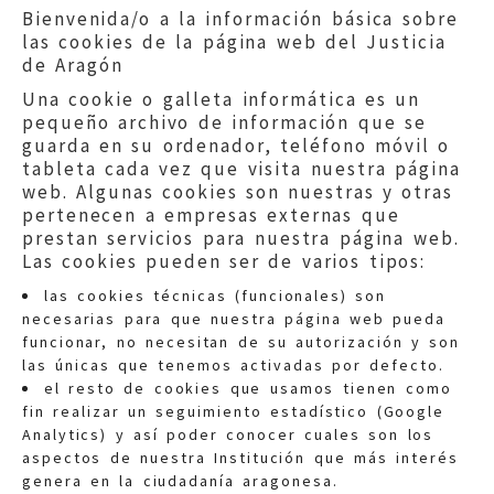
Bienvenida/o a la información básica sobre
12
13
14
las cookies de la página web del Justicia
de Aragón
Una cookie o galleta informática es un
pequeño archivo de información que se
guarda en su ordenador, teléfono móvil o
tableta cada vez que visita nuestra página
web. Algunas cookies son nuestras y otras
pertenecen a empresas externas que
prestan servicios para nuestra página web.
Las cookies pueden ser de varios tipos:
las cookies técnicas (funcionales) son
necesarias para que nuestra página web pueda
funcionar, no necesitan de su autorización y son
las únicas que tenemos activadas por defecto.
Quejas:
quejas@eljusticiadearagon.es
el resto de cookies que usamos tienen como
fin realizar un seguimiento estadístico (Google
Información general:
Analytics) y así poder conocer cuales son los
informacion@eljusticiadearagon.es
aspectos de nuestra Institución que más interés
genera en la ciudadanía aragonesa.
Teléfonos:
900 210 210
/
976 399 354