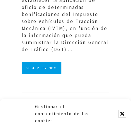
establecer la aplicación de
oficio de determinadas
bonificaciones del Impuesto
sobre Vehículos de Tracción
Mecánica (IVTM), en función de
la información que pueda
suministrar la Dirección General
de Tráfico (DGT)....
SEGUIR LEYENDO
Gestionar el
consentimiento de las
1
2
3
4
5
cookies
6
7
8
9
10
11